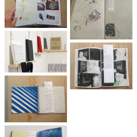
Sara Appelgren, Kenny Bengtsson, Jasmin
Daryani, Björn Engberg, Eva-Teréz Gölin, Anna
Henriksson, Svante Larsson, Annika Thörn
Legzdins, Katarina Lundgren, Bernadette
Wohlbring, Hendrik Zeitler
TeilnehmerInnen Universität für angewandte Kunst
Wien:
Eva Allemann, Nora Eckhart, Lara Erel, Daniel Fonatti,
Gregor Fuchs, Julia Geissler & Magdalena Kreinecker, Jari
Genser, Pauline Jocher, Janos Mohacsi, Antonio Neto,
Nils Peter, Daniel Pfauth, Astrid Rothaug, Louis Szapary,
Kristian Ujhelji, Verena Zangerle