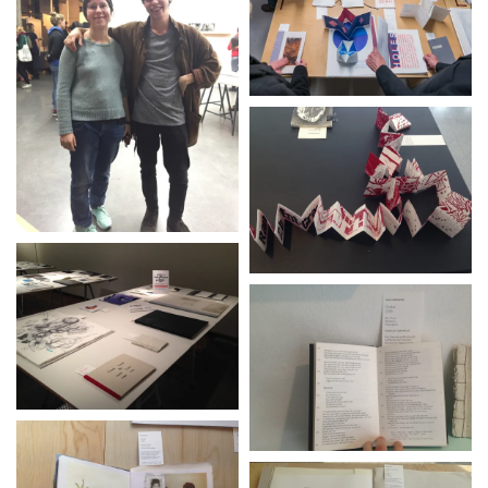
TeilnehmerInnen HfK Bremen:
Esther Adam, Marion Bösen, Amina Brotz, Susan
Buckow, Felix Dreesen, Sarah Förster, Jens
Genehr. Alice Gericke, Tanja Hehn, Lucas Jaspar
Kalmus, Annette Knickmann-Junge, Lui Kohlmann, Man
Liang, Leon Lothschütz, Elise Müller, Helena Otto, Julija
Paskeviciute, Rima Radhakrishnan, Mari Lena
Rapprich, Lisa Rein, Jörg Riechardt, Anna Rupp, Riika
Saarinen, Neele Sakautzky, Stephan Thierbach, Zoe
Dittrich-Wamser, Linham Yu, Anastasia
Zeller, Annahita Zielonka
TeilnehmerInnen Royal College of Art, London:
Wuo-Gean Ho, Kristina Chan, Evy Jokhova, Serena
Korda, Leonie Lachlan, Yuko Obe, Carol Wilhide-
Justin, George Yarker, RCA Printmaking Department,
graduation group 2011, 2013, 2014
TeilnehmerInnen Royal Institute of Art, Stockholm: