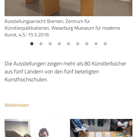
Ausstellungsansicht Bremen, Zentrum für
Au
Künstlerpublikationen, Weserburg Mueseum für moderne
Kü
Kunst, 4.5.-15.5.2016
Ku
Die Ausstellungen zeigen mehr als 80 Künstlerbücher
aus fünf Ländern von den fünf beteiligten
Kunsthochschulen.
TeilnehmerInnen Bergen Academy of Art and Design:
Audun Alvestad, Arild Våge Berge, Peter Cleary, Sara
Weiterlesen
Kollstrøm Heilevang, Kyrre Mathisen, Malin Overholth,
Sora Park und Numi Thorvarsson, Professor Annette
Kierulf and Assistenz-Professor Caroline Kierulf.