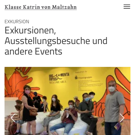
Nav
akti
Direkt
EXKURSION
Exkursionen,
zum
Inhalt
Ausstellungsbesuche und
andere Events