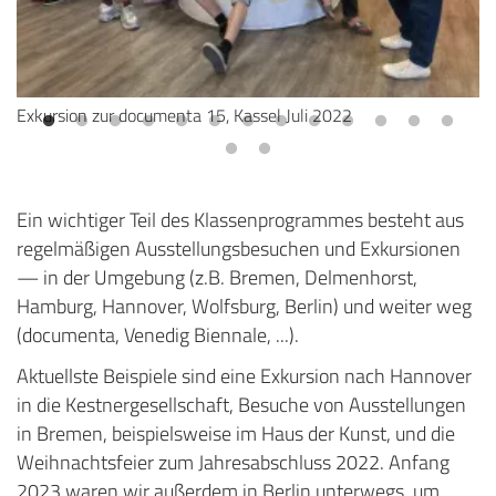
Exkursion zur documenta 15, Kassel Juli 2022
20
Fr
Ein wichtiger Teil des Klassenprogrammes besteht aus
regelmäßigen Ausstellungsbesuchen und Exkursionen
— in der Umgebung (z.B. Bremen, Delmenhorst,
Hamburg, Hannover, Wolfsburg, Berlin) und weiter weg
(documenta, Venedig Biennale, ...).
Aktuellste Beispiele sind eine Exkursion nach Hannover
in die Kestnergesellschaft, Besuche von Ausstellungen
in Bremen, beispielsweise im Haus der Kunst, und die
Weihnachtsfeier zum Jahresabschluss 2022. Anfang
2023 waren wir außerdem in Berlin unterwegs, um